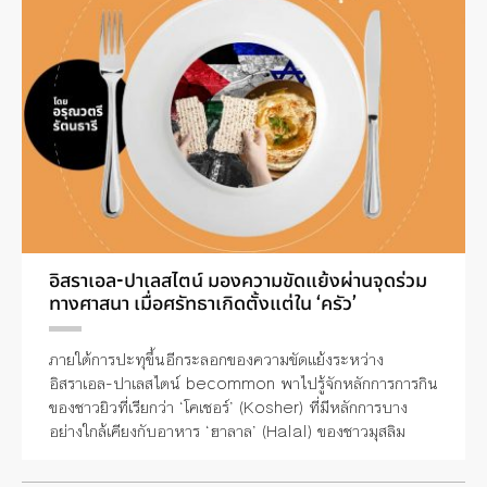
อิสราเอล-ปาเลสไตน์ มองความขัดแย้งผ่านจุดร่วม
ทางศาสนา เมื่อศรัทธาเกิดตั้งแต่ใน ‘ครัว’
ภายใต้การปะทุขึ้นอีกระลอกของความขัดแย้งระหว่าง
อิสราเอล-ปาเลสไตน์ becommon พาไปรู้จักหลักการการกิน
ของชาวยิวที่เรียกว่า ‘โคเชอร์’ (Kosher) ที่มีหลักการบาง
อย่างใกล้เคียงกับอาหาร ‘ฮาลาล’ (Halal) ของชาวมุสลิม