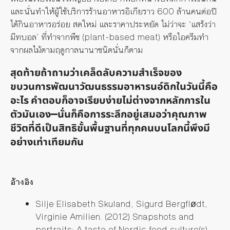
และนั่นทำให้ผู้ใช้บริการร้านอาหารอิเกียราว
600
ล้านคนต่อปี
ได้กินอาหารอร่อย สดใหม่ และราคาประหยัด ไม่ว่าจะ
‘
แสร้งว่า
มีทบอล
’
ที่ทำจากพืช (
plant-based meat
) หรือไอครีมทำ
จากผลไม้ตามฤดูกาลนานาชนิดนั่นก็ตาม
สุดท้ายถ้าถามว่าเคล็ดลับความสำเร็จของ
ขบวนการพัฒนาวัฒนธรรมอาหารนอ์ดิกในวันนี้คือ
อะไร คำตอบก็อาจเรียบง่ายไม่ต่างจากหลักการใน
ตัวมันเอง—นั่นก็คือการระลึกอยู่เสมอว่าคุณภาพ
ชีวิตที่ดีเป็นสิทธิขั้นพื้นฐานที่ทุกคนบนโลกนี้พึงมี
อย่างเท่าเทียมกัน
อ้างอิง
Silje Elisabeth Skuland, Sigurd Bergfl
ødt
,
Virginie Amilien
. (2012) Snapshots and
portraits: A taste of Nordic food culture(s)