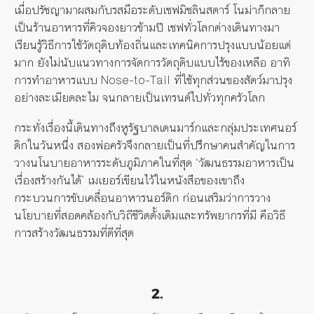
เมื่อปรัชญามาผสมกับรสมือระดับเชฟมิชลินสตาร์ โนม่าก็กลาย
เป็นร้านอาหารที่คิวจองยาวข้ามปี เชฟทั่วโลกต่างเดินทางมา
เรียนรู้วิธีการใช้วัตถุดิบท้องถิ่นและเทคนิคการปรุงแบบน้อยแต่
มาก ยังไม่นับแนวทางการจัดการวัตถุดิบแบบไร้ของเหลือ อาทิ
การทำอาหารแบบ
Nose-to-Tail
ที่ใช้ทุกส่วนของสัตว์มาปรุง
อย่างละเมียดละไม จนกลายเป็นเทรนด์ไปทั่วทุกครัวโลก
กระทั่งเรื่องนี้เดินทางถึงหูรัฐบาลเดนมาร์กและกลุ่มประเทศนอร์
ดิกในวันหนึ่ง สองพ่อครัวจึงกลายเป็นที่ปรึกษาคนสำคัญในการ
วางนโนบายอาหารระดับภูมิภาคในที่สุด
‘
วัฒนธรรมอาหารเป็น
เรื่องสร้างกันได้
’
เมเยอร์เขียนไว้ในหนังสือของเขาถึง
กระบวนการขับเคลื่อนอาหารนอร์ดิก ก่อนเสริมว่าการวาง
นโยบายที่สอดคล้องกับวิถีชีวิตดั้งเดิมและทรัพยากรที่มี คือวิธี
การสร้างวัฒนธรรมที่ดีที่สุด
2.