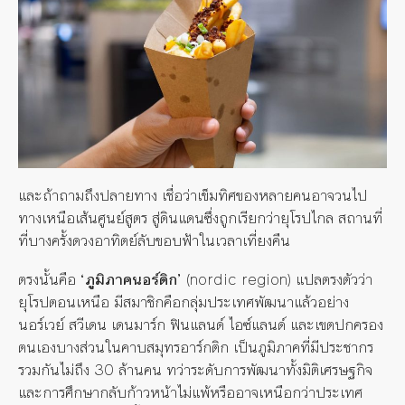
และถ้าถามถึงปลายทาง เชื่อว่าเข็มทิศของหลายคนอาจวนไป
ทางเหนือเส้นศูนย์สูตร สู่ดินแดนซึ่งถูกเรียกว่ายุโรปไกล
สถาน
ที่
ที่
บางครั้งดวงอาทิตย์ลับขอบฟ้าในเวลาเที่ยงคืน
ตรงนั้นคือ
‘ภูมิภาคนอร์ดิก’
(nordic region) แปลตรงตัวว่า
ยุโรปตอนเหนือ มีสมาชิกคือกลุ่มประเทศพัฒนาแล้วอย่าง
นอร์เวย์ สวีเดน เดนมาร์ก ฟินแลนด์ ไอซ์แลนด์ และเขตปกครอง
ตนเองบางส่วนในคาบสมุทรอาร์กติก เป็นภูมิภาคที่มีประชากร
รวมกันไม่ถึง 30 ล้านคน ทว่าระดับการพัฒนาทั้งมิติเศรษฐกิจ
และการศึกษากลับก้าวหน้าไม่แพ้หรืออาจเหนือกว่าประเทศ