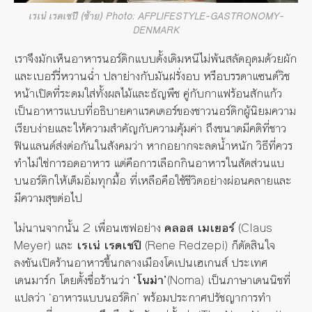
เรเน่ เรดเชปี (ซ้าย) Photo: AFPLIFESTYLE-GASTRONOMY-
DENMARK
เราจึงมักเห็นอาหารนอร์ดิกแบบดั้งเดิมหนีไม่พ้นสลัดอุดมด้วยผัก
และเบอร์รี่หวานฉ่ำ ปลาย่างกับมันฝรั่งอบ หรือบรรดาแซนด์วิช
หน้าเปิดที่ระดมใส่ทั้งผลไม้และธัญพืช คู่กับกาแฟร้อนสักแก้ว
เป็นอาหารแบบที่อธิบายคาแรคเตอร์ของชาวนอร์ดิกผู้นิยมความ
เรียบง่ายและให้ความสำคัญกับความคุ้มค่า ถึงขนาดมีคติที่ชาว
ฟินแลนด์ส่งต่อกันในสังคมว่า หากอยากจะลดน้ำหนัก วิธีที่ควร
ทำไม่ใช่การอดอาหาร แต่คือการเลือกกินอาหารในสัดส่วนแบ
บนอร์ดิกให้เต็มอิ่มทุกมื้อ ที่เหลือคือใช้ชีวิตอย่างผ่อนคลายและ
มีความสุขต่อไป
ไม่นานจากนั้น
2
เพื่อนเชฟอย่าง
คลอส เมเยอร์
(Claus
Meyer) และ
เรเน่ เรดเชปี
(Rene Redzepi) ก็ตัดสินใจ
ลงขันเปิดร้านอาหารขึ้นกลางเมืองโคเปนเฮเกนส์ ประเทศ
เดนมาร์ก โดยตั้งชื่อร้านว่า
‘
โนม่า
’
(
Noma
) เป็นภาษาเดนนิชที่
แปลว่า
‘
อาหารแบบนอร์ดิก
’
พร้อมประกาศปรัชญาการทำ