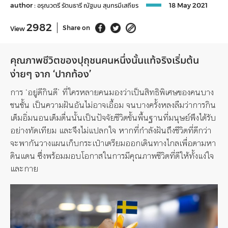
author :
อรุณวตรี รัตนธารี
ณัฐมน สุนทรมีเสถียร
18 May 2021
2982
Share on
View
คุณภาพชีวิตของปุถุชนคนหนึ่งนั้นแท้จริงเริ่มต้น
ง่ายๆ จาก ‘ปากท้อง’
การ
‘
อยู่ดีกินดี
’
ที่ใครหลายคนมองว่าเป็นสิทธิพิเศษของคนบาง
ชนชั้น เป็นความฝันอันไม่อาจเอื้อม จนบางครั้งหลงลืมว่าการกิน
เต็มอิ่มนอนเต็มตื่นนั้นเป็นปัจจัยชีวิตขั้นพื้นฐานที่มนุษย์พึงได้รับ
อย่างทัดเทียม และจึงไม่แปลกใจ หาก
ที่กำลัง
ฝันถึงชีวิตที่ดีกว่า
จะพากันวางแผนเก็บกระเป๋าเตรียมออกเดินทางไกลเพื่อตามหา
ดินแดน
ซึ่ง
พร้อมมอบโอกาสในการมีคุณภาพชีวิตที่ดีให้ทั้งแง่ใจ
และกาย