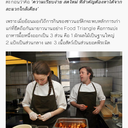
ตะกอนว่าคือ
‘ความเรียบง่าย สดใหม่ ที่สำคัญต้องหาได้จาก
ละแวกใกล้เคียง
’
เพราะเมื่อย้อนมองวิถีการกินของชาวนอร์ดิกจะพบหลักการเก่า
แก่ที่ยึดถือกันมายาวนานอย่าง
Food T
riangle คือการแบ่ง
อาหารมื้อ
หนึ่ง
ออกเป็น
3
ส่วน คือ
1.
ผักผลไม้เป็นฐานใหญ่
2.
แป้งเป็นส่วนกลาง และ
3.
เนื้อสัตว์เป็นส่วนยอดพีระมิด