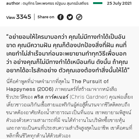
author :
ตนุภัทร โลหะพงศธร
ณัฐมน สุนทรมีเสถียร
25 July 2021
3345
Share on
View
“
อย่ายอมให้ใครมาบอกว่า
คุณไม่มีทางทำได้เป็นอัน
ขาด
คุณมีความฝัน
คุณก็ต้องปกป้องสิ่งที่ฝัน
คนที่
เคยทำไม่สำเร็จมาก่อนจะพยายามทำทุกวิธีเพื่อบอก
ว่า
อย่างคุณก็ไม่มีทางทำได้เหมือนกัน
ดังนั้น
ถ้าคุณ
อยากได้อะไรสักอย่าง
ตัวคุณเองต้องทำสิ่งนั้นให้ได้
”
นี่คือคำพูดที่น่าจดจำมากที่สุดใน
The Pursuit of
Happyness (2006)
ภาพยนตร์ที่สร้างมาจากหนังสือ
ชีวประวัติของ
คริส การ์ดเนอร์
(Chris Gardner) คุณพ่อเลี้ยง
เดี่ยวชาวอเมริกันเชื้อสายแอฟริกันผู้ต่อสู้ดิ้นรนจากชีวิตติดลบถึง
ขนาดต้องอาศัยห้องน้ำสาธารณะเป็นที่นอน เขาพยายามพิสูจน์
ตัวเองด้วยความสามารถที่มี จนได้ทำงานในบริษัทซื้อขายหุ้น
และกลายเป็นคนที่ประสบความสำเร็จสูงสุดในอาชีพ เขาคือคนที่
พลิกฟื้นชีวิตทุกด้านได้ด้วยตัวเอง