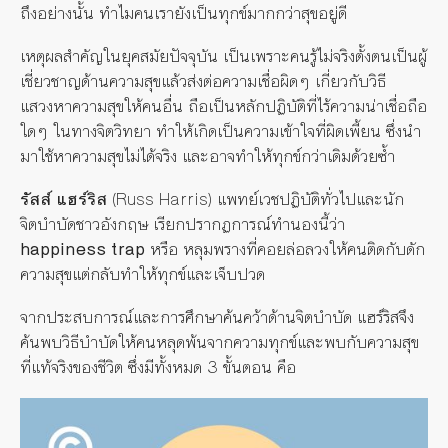
ถึงอย่างนั้น ทำไมคนเรายังเป็นทุกข์มากกว่าสุขอยู่ดี
เหตุผลสำคัญในยุคสมัยปัจจุบัน เป็นเพราะคนรู้ไม่จริงตั้งตนเป็นผู้
เชี่ยวชาญด้านความสุขแล้วส่งต่อความเชื่อผิดๆ เกี่ยวกับวิธี
แสวงหาความสุขให้คนอื่น ถือเป็นหลักปฏิบัติที่ไร้ความน่าเชื่อถือ
ใดๆ ในทางจิตวิทยา ทำให้เกิดเป็นความเข้าใจที่ผิดเพี้ยน ซึ่งนำ
มาใช้หาความสุขไม่ได้จริง และอาจทำให้ทุกข์กว่าเดิมด้วยซ้ำ
รัสส์ แฮร์ริส
(Russ Harris) แพทย์เวชปฏิบัติทั่วไปและนัก
จิตบำบัดชาวอังกฤษ เรียกปรากฏการณ์ทำนองนี้ว่า
happiness trap
หรือ หลุมพรางที่คอยล่อลวงให้คนติดกับดัก
ความสุขแต่กลับทำให้ทุกข์และเจ็บปวด
จากประสบการณ์และการศึกษาค้นคว้าด้านจิตบำบัด แฮร์ริสจึง
ค้นพบวิธีบำบัดให้คนหลุดพ้นจากความทุกข์และพบกับความสุข
ที่แท้จริงของชีวิต ซึ่งมีทั้งหมด 3 ขั้นตอน คือ