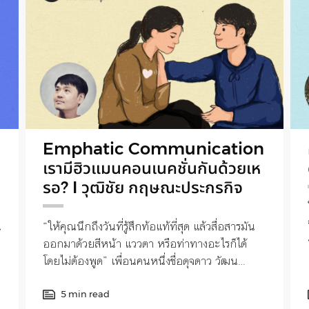
Emphatic Communication
เรามีฮิวแมนคอนเนคชั่นกันด้วยเห
รอ? I วุฒิชัย กฤษณะประกรกิจ
น
“ให้คุณนึกถึงวันที่รู้สึกท้อแท้ที่สุด แล้วสื่อสารมัน
ออกมาด้วยสีหน้า แววตา หรือท่าทางอะไรก็ได้
โดยไม่ต้องพูด” เพื่อนคนหนึ่งชื่อดุจดาว วัฒน
ปกรณ์ กำลังสอนผมเรื่อง Emphatic
Communication
5 min read